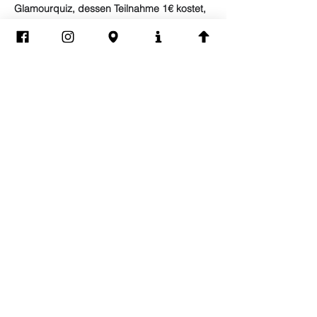
Glamourquiz, dessen Teilnahme 1€ kostet, 
ist auch immer die ein oder andere 
Überraschung und das ein oder andere 
Freigetränk dabei. Und im Anschluss geht 
die Party dann mit einem unserer DJ's auf 
der Tanzfläche weiter.
Diese Veranstaltung
teilen
Impressum
Datenschutz
EVERYBODY WELCOME | BE YOURSELF