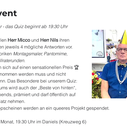
vent
r - das Quiz beginnt ab 19:30 Uhr
len 
Herr Micco
 und 
Herr Nils
 ihren 
 jeweils 4 mögliche Antworten vor. 
riken 
Montagsmaler, Pantomime, 
lraterunden
.
sich auf einen sensationellen Preis 🏆 
enommen werden muss und nicht 
n. Das Besondere bei unserem Quiz: 
ums wird auch der „Beste von hinten“, 
ds, prämiert und darf öffentlich auf 
latz nehmen.
pscheinen werden an ein queeres Projekt gespendet.
 Monat, 19.30 Uhr im Daniels (Kreuzweg 6)