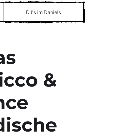
DJ's im Daniels
as
icco &
ence
dische