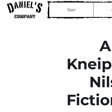
Start
A
Kneip
Nil
Ficti