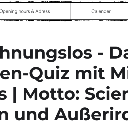
Opening hours & Adress
Calender
hnungslos - D
en-Quiz mit M
s | Motto: Sci
on und Außerir