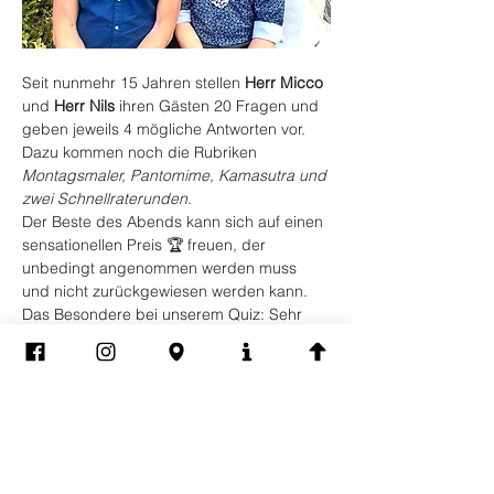
Seit nunmehr 15 Jahren stellen 
Herr Micco
und 
Herr Nils
 ihren Gästen 20 Fragen und 
geben jeweils 4 mögliche Antworten vor. 
Dazu kommen noch die Rubriken 
Montagsmaler, Pantomime, Kamasutra und 
zwei Schnellraterunden
.
Der Beste des Abends kann sich auf einen 
sensationellen Preis 🏆 freuen, der 
unbedingt angenommen werden muss 
und nicht zurückgewiesen werden kann. 
Das Besondere bei unserem Quiz: Sehr 
zur Freude des Publikums wird auch der 
„Beste von hinten“, sprich der Dümmste 
des Abends, prämiert und darf öffentlich 
auf dem „Stuhl der Schande“ Platz 
nehmen.
Die Einnahmen aus den Tippscheinen 
werden an ein queeres Projekt gespendet.