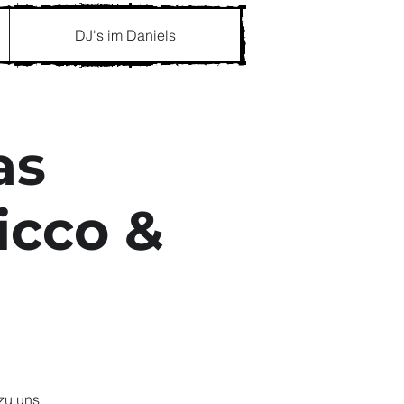
DJ's im Daniels
as
icco &
zu uns