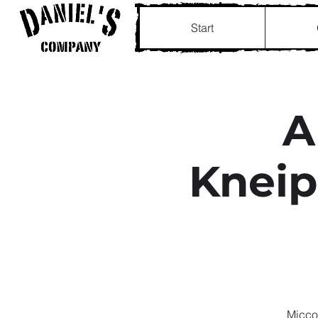
Start
A
Kneip
Micco